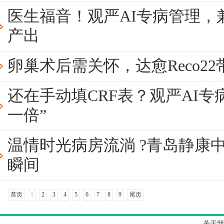
医生福音！观严AI专病管理，
产出
卵巢术后需关怀，达愈Reco2
还在手动填CRF表？观严AI专
一倍”
温情时光病房流淌 ?青岛静康
瞬间
首页
1
2
3
4
5
6
7
8
9
尾页
关于我