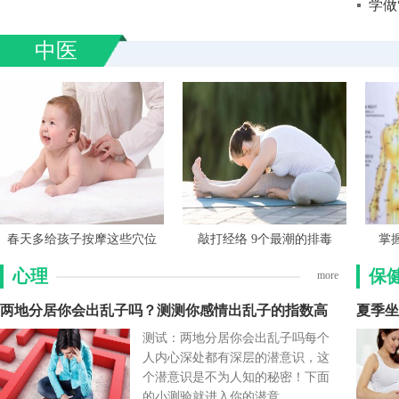
学做
中医
春天多给孩子按摩这些穴位
敲打经络 9个最潮的排毒
掌
心理
保
more
两地分居你会出乱子吗？测测你感情出乱子的指数高
夏季坐
测试：两地分居你会出乱子吗每个
人内心深处都有深层的潜意识，这
个潜意识是不为人知的秘密！下面
的小测验就进入你的潜意...