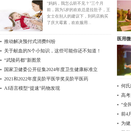
“妈妈，我怎么听不见？”三个月
前，因为5岁的欢欢总是拉肚子，王
女士在别人的建议下，到药店购买
了庆大霉素，欢欢服用...
医用微
推动解决预付式消费纠纷
关于献血的N个小知识，这些可能你还不知道！
“武陵药都”新图景
国家卫健委公开征集2024年度卫生健康标准立
2021和2022年度吴阶平医学奖吴阶平医药
何氏
AI语言模型“提速”药物发现
高考
“全
前4
为健