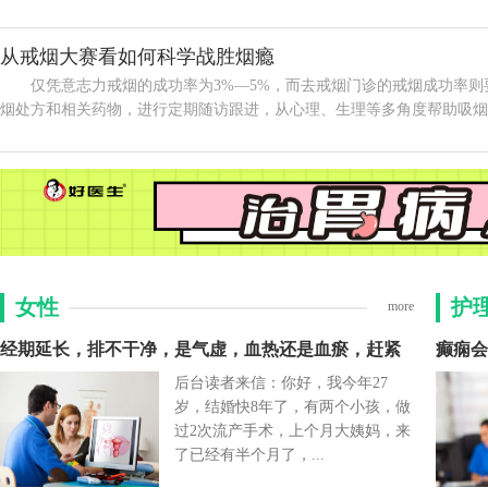
从戒烟大赛看如何科学战胜烟瘾
仅凭意志力戒烟的成功率为3%—5%，而去戒烟门诊的戒烟成功率
烟处方和相关药物，进行定期随访跟进，从心理、生理等多角度帮助吸烟者.
女性
护
more
经期延长，排不干净，是气虚，血热还是血瘀，赶紧
癫痫会
后台读者来信：你好，我今年27
岁，结婚快8年了，有两个小孩，做
过2次流产手术，上个月大姨妈，来
了已经有半个月了，...