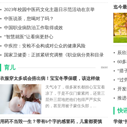
迄今最
2023年校园中医药文化主题日示范活动在京举
中医说茶，您喝对了吗？
中国职业病防治工作取得成效
“智慧就医”让看病更舒心
中疾控：安检不会构成对公众的健康风险
辰欣
国家卫健委：正抓紧研究调整《职业病分类和目录
60
育儿
more
“搭
衣服穿太多或会捂出病！宝宝冬季保暖，该这样做
“过
天气冷了，很多家长都担心宝宝着
开发
凉了，于是不仅门窗紧闭，还里三
推进
层外三层地把他们包得严严实实
的，甚至用被子蒙住头部，...
快
用药不当毁一生？带有6个字的感冒药，儿童都要慎
学做“