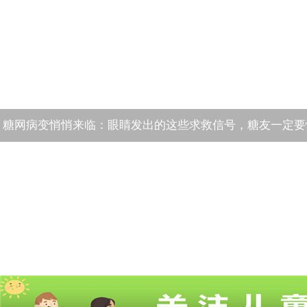
糖网病变悄悄来临：眼睛发出的这些求救信号，糖友一定要