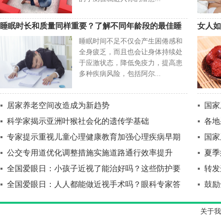
睡眠时长和质量同样重要？了解不同年龄段的最佳睡
女人如
睡眠时间不足不仅会产生困倦感和
全身疲乏，而且也会让身体持续处
于应激状态，降低免疫力，提高患
多种疾病风险，包括阿尔...
居家养老空间改造成为新趋势
国家
科学家揭示亚洲叶猴社会化的遗传学基础
各地
专家提示重视儿童心理健康教育加强心理疾病早期
国家
公交专用道优化调整措施实施道路通行效率提升
夏季
全国爱眼日：小孩子近视了能治好吗？这些防护要
转发
全国爱眼日：人人都能做近视手术吗？眼科专家答
鼓励
关于我